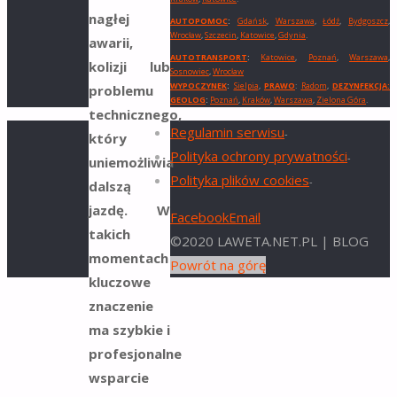
nagłej
AUTOPOMOC
:
Gdańsk
,
Warszawa
,
Łódź
,
Bydgoszcz
,
Wrocław
,
Szczecin
,
Katowice
,
Gdynia
.
awarii,
AUTOTRANSPORT
:
Katowice
,
Poznań
,
Warszawa
,
kolizji lub
Sosnowiec
,
Wrocław
WYPOCZYNEK
:
Sielpia
,
PRAWO
:
Radom
,
DEZYNFEKCJA:
problemu
GEOLOG
:
Poznań
,
Kraków
,
Warszawa
,
Zielona Góra
.
technicznego,
Regulamin serwisu
-
który
Polityka ochrony prywatności
-
uniemożliwia
Polityka plików cookies
-
dalszą
jazdę. W
Facebook
Email
takich
©2020 LAWETA.NET.PL | BLOG
momentach
Powrót na górę
kluczowe
znaczenie
ma szybkie i
profesjonalne
wsparcie