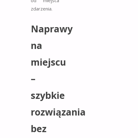
od miejsca
zdarzenia.
Naprawy
na
miejscu
–
szybkie
rozwiązania
bez